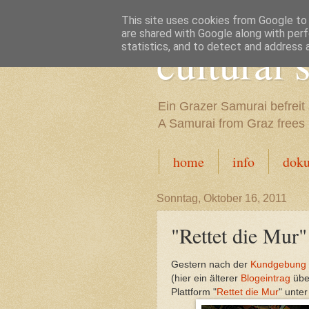
This site uses cookies from Google to d
are shared with Google along with perf
cultural
statistics, and to detect and address 
Ein Grazer Samurai befreit 
A Samurai from Graz frees h
home
info
dok
Sonntag, Oktober 16, 2011
"Rettet die Mur"
Gestern nach der
Kundgebung 
(hier ein älterer
Blogeintrag
über
Plattform "
Rettet die Mur
" unte