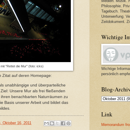
Medien. Musik. N
Philosophie. Priva
Tagebuch. Theate
Unterwerfung. V
Zeitdokument. Zi
Wichtige In
it "Rettet die Mur" (foto: icks)
Wichtige Informat
persönlich empfe
ein Zitat auf deren Homepage:
 als unabhängige und überparteiliche
Blog-Archi
Ziel: Unsere Mur als frei fließenden
t ihren benachbarten Naturräumen zu
die Basis unserer Arbeit und bildet das
ildes.
Link
, Oktober 16, 2011
Memorandum fro