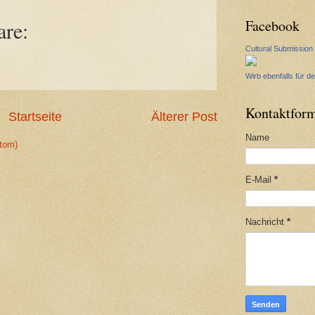
Facebook
re:
Cultural Submission
Wirb ebenfalls für de
Kontaktform
Startseite
Älterer Post
Name
tom)
E-Mail
*
Nachricht
*