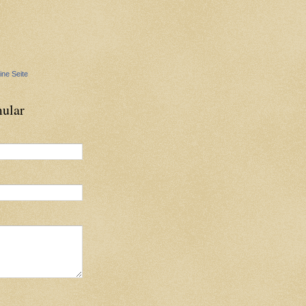
ine Seite
ular