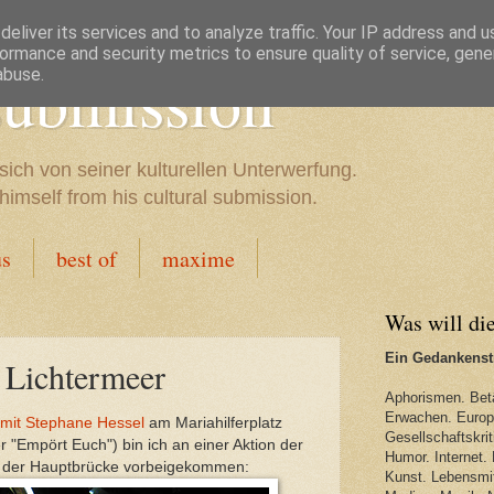
eliver its services and to analyze traffic. Your IP address and 
ormance and security metrics to ensure quality of service, gen
 submission
abuse.
sich von seiner kulturellen Unterwerfung.
imself from his cultural submission.
us
best of
maxime
Was will di
Ein Gedankenstr
 Lichtermeer
Aphorismen. Bet
Erwachen. Europa
mit Stephane Hessel
am Mariahilferplatz
Gesellschaftskriti
 "Empört Euch") bin ich an einer Aktion der
Humor. Internet. 
r der Hauptbrücke vorbeigekommen:
Kunst. Lebensmit