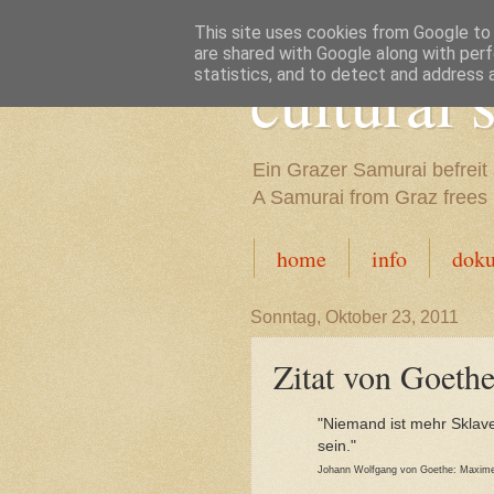
This site uses cookies from Google to d
are shared with Google along with perf
cultural
statistics, and to detect and address 
Ein Grazer Samurai befreit 
A Samurai from Graz frees h
home
info
dok
Sonntag, Oktober 23, 2011
Zitat von Goeth
"Niemand ist mehr Sklave, 
sein."
Johann Wolfgang von Goethe: Maximen