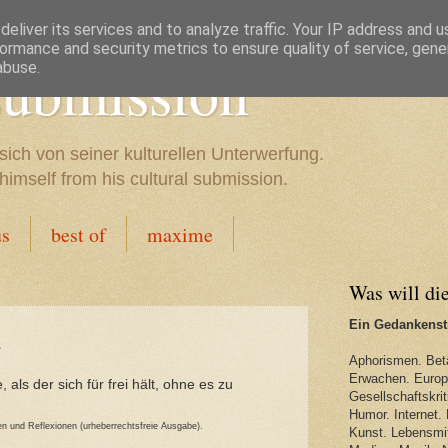
eliver its services and to analyze traffic. Your IP address and 
ormance and security metrics to ensure quality of service, gen
 submission
abuse.
sich von seiner kulturellen Unterwerfung.
imself from his cultural submission.
us
best of
maxime
Was will di
Ein Gedankenstr
e
Aphorismen. Bet
Erwachen. Europa
als der sich für frei hält, ohne es zu
Gesellschaftskriti
Humor. Internet. 
 und Reflexionen (urheberrechtsfreie Ausgabe).
Kunst. Lebensmit