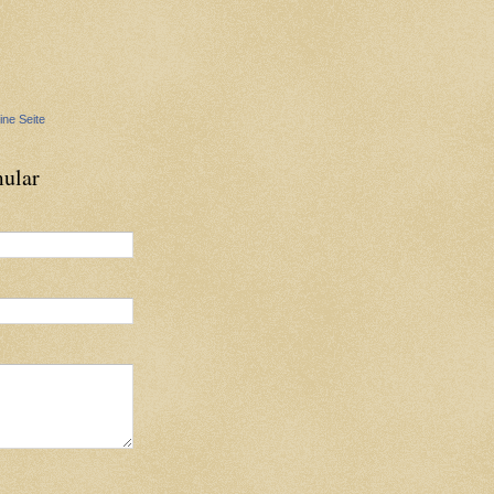
ine Seite
ular