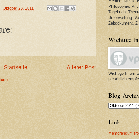
Medien. Musik. N
Philosophie. Priva
, Oktober 23, 2011
Tagebuch. Theate
Unterwerfung. V
Zeitdokument. Zi
re:
Wichtige In
Startseite
Älterer Post
Wichtige Informat
persönlich empfe
tom)
Blog-Archi
Link
Memorandum fro