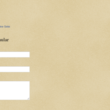
ine Seite
ular