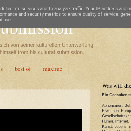
eliver its services and to analyze traffic. Your IP address and 
ormance and security metrics to ensure quality of service, gen
 submission
abuse.
sich von seiner kulturellen Unterwerfung.
imself from his cultural submission.
us
best of
maxime
Was will di
Ein Gedankenstr
Aphorismen. Bet
Erwachen. Europa
Gesellschaftskriti
Humor. Internet. 
Kunst. Lebensmit