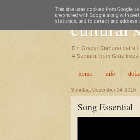
This site uses cookies from Google to d
are shared with Google along with perf
cultural
statistics, and to detect and address 
Ein Grazer Samurai befreit 
A Samurai from Graz frees h
home
info
dok
Sonntag, Dezember 04, 2016
Song Essential