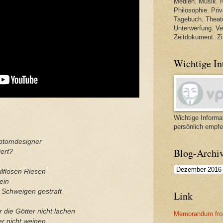
Medien. Musik. N
Philosophie. Priva
Tagebuch. Theate
Unterwerfung. V
Zeitdokument. Zi
Wichtige In
Wichtige Informat
persönlich empfe
mptomdesigner
Blog-Archi
iert?
ilflosen Riesen
ein
 Schweigen gestraft
Link
n
ur die Götter nicht lachen
Memorandum fro
er nicht weinen