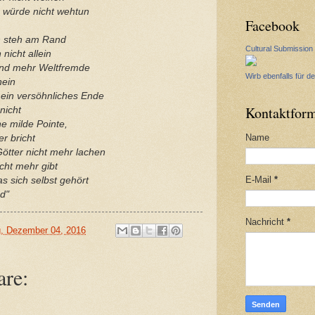
s würde nicht wehtun
Facebook
ch steh am Rand
Cultural Submission
nicht allein
und mehr Weltfremde
Wirb ebenfalls für de
nein
f ein versöhnliches Ende
Kontaktform
nicht
e milde Pointe,
Name
r bricht
ötter nicht mehr lachen
cht mehr gibt
E-Mail
*
as sich selbst gehört
d"
Nachricht
*
, Dezember 04, 2016
re: