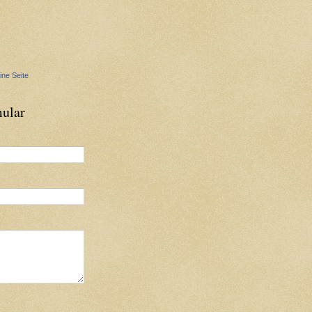
ine Seite
ular