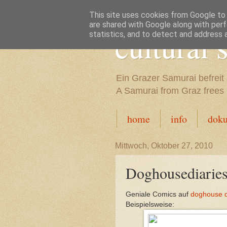
This site uses cookies from Google to d
are shared with Google along with perf
cultural
statistics, and to detect and address 
Ein Grazer Samurai befreit 
A Samurai from Graz frees h
home
info
dok
Mittwoch, Oktober 27, 2010
Doghousediaries
Geniale Comics auf
doghouse d
Beispielsweise: