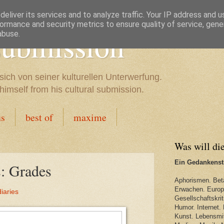
eliver its services and to analyze traffic. Your IP address and 
ormance and security metrics to ensure quality of service, gen
 submission
abuse.
sich von seiner kulturellen Unterwerfung.
imself from his cultural submission.
us
best of
maxime
Was will di
Ein Gedankenstr
: Grades
Aphorismen. Bet
Erwachen. Europa
iaries
Gesellschaftskriti
Humor. Internet. 
Kunst. Lebensmit