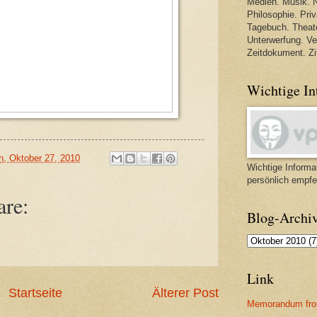
Medien. Musik. N
Philosophie. Priva
Tagebuch. Theate
Unterwerfung. V
Zeitdokument. Zi
Wichtige In
h, Oktober 27, 2010
Wichtige Informat
persönlich empfe
re:
Blog-Archi
Link
Startseite
Älterer Post
Memorandum fro