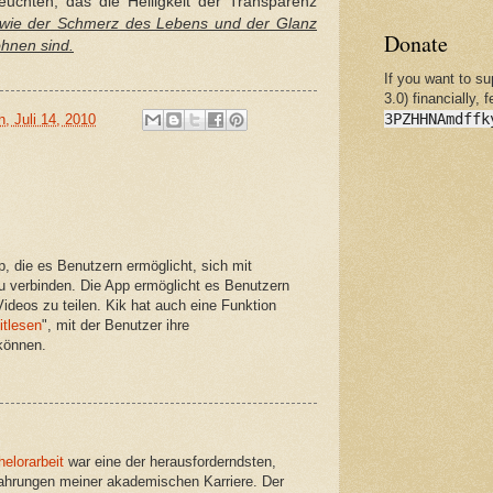
uchten, das die Heiligkeit der Transparenz
wie der Schmerz des Lebens und der Glanz
Donate
öhnen sind.
If you want to s
3.0) financially, 
3PZHHNAmdffk
, Juli 14, 2010
, die es Benutzern ermöglicht, sich mit
 verbinden. Die App ermöglicht es Benutzern
ideos zu teilen. Kik hat auch eine Funktion
itlesen
", mit der Benutzer ihre
können.
helorarbeit
war eine der herausforderndsten,
ahrungen meiner akademischen Karriere. Der