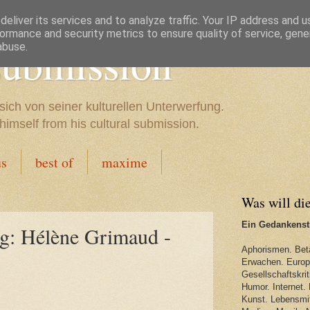
eliver its services and to analyze traffic. Your IP address and 
ormance and security metrics to ensure quality of service, gen
 submission
abuse.
sich von seiner kulturellen Unterwerfung.
imself from his cultural submission.
us
best of
maxime
Was will di
Ein Gedankenstr
g: Hélène Grimaud -
Aphorismen. Bet
Erwachen. Europa
Gesellschaftskriti
Humor. Internet. 
Kunst. Lebensmit