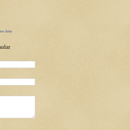
ine Seite
ular