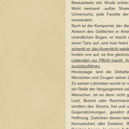
Bewusstsein der Musik schlech
Wohl niemand -außer Shake
Universums, jede Facette der 
verwandeln.
Bach ist der Komponist, der di
Antwort des Göttlichen in ihr
unendlichen Bogen, er macht di
einen Tanz auf, und man feiert 
schenkt er das Augenlicht wiede
fordert uns auf, es ihm gleichz
Lebenden zur Pflicht macht, i
zurückzuführen.
Heutzutage sind die Debatt
Menschen und Zeugen seiner Ze
Zu seinen Lebzeiten wurde er v
ein Relikt der Vergangenheit sa
Menschen. Ist es denn nicht g
Liszt, Busoni oder Rachmani
inmitten des Stroms, frei und 
Gegenströmungen, genährt 
Hoffnung. Zwischen diesen bei
Kennzeichen aller Existenz. 