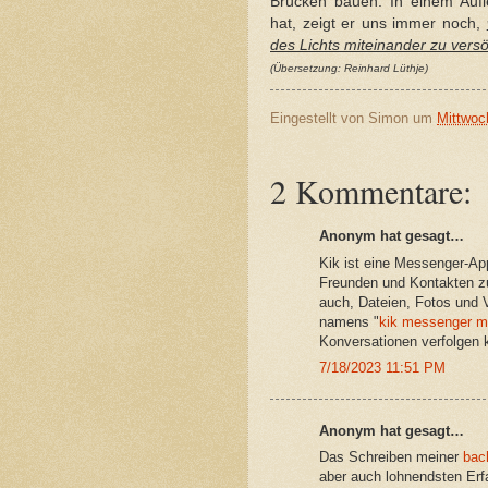
Brücken bauen. In einem Aufle
hat, zeigt er uns immer noch,
des Lichts miteinander zu vers
(Übersetzung: Reinhard Lüthje)
Eingestellt von
Simon
um
Mittwoch
2 Kommentare:
Anonym hat gesagt…
Kik ist eine Messenger-App
Freunden und Kontakten zu
auch, Dateien, Fotos und V
namens "
kik messenger m
Konversationen verfolgen 
7/18/2023 11:51 PM
Anonym hat gesagt…
Das Schreiben meiner
bac
aber auch lohnendsten Erf