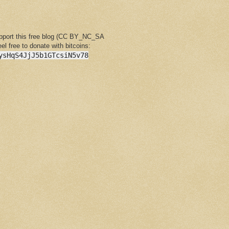
upport this free blog (CC BY_NC_SA
feel free to donate with bitcoins:
ysHqS4JjJ5b1GTcsiN5v78