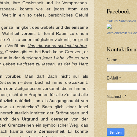
thin, ihre Gewissheit und ihr Versprechen.
speare- konnte wie er jedes Atom des
Facebook
Welt in ein so tiefes, persönliches Gefühl
Cultural Submission
e ganze Innigkeit des Gebets und die einsame
er Wahrheit vereint. Er formt Raum zu einem
Wirb ebenfalls für de
e Zeit zu einer möglichen Zukunft; er greift
ein Verlöbnis.
Uns, die wir so schlecht sehen,
Kontaktform
r.
Gewiss gibt es bei Bach keine Grenzen, er
utun in der
Ausübung jener Liebe, die es den
Name
hr Leben wachsen zu lassen, es tief ins Herz
en vorüber. Man darf Bach nicht nur als
E-Mail
*
it sehen – denn Bach ist immer die Zukunft.
on den Zeitgenossen verkannt, die in ihm nur
hen, nicht den Propheten für alle Zeit und alle
Nachricht
*
änzlich natürlich, ihn als Ausgangspunkt von
now zu entdecken? Bach glich einer Insel
unerschütterlich inmitten der Strömungen und
durch den Urgrund und getragen von der
den Grenzsteinen ein symbolischer Weg, das
Bach kannte keine Zerrissenheit. Er konnte