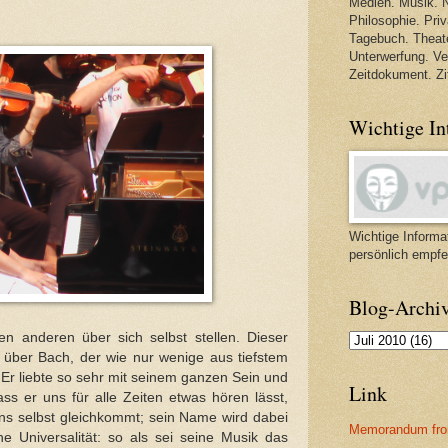
Medien. Musik. N
Philosophie. Priva
Tagebuch. Theate
Unterwerfung. V
Zeitdokument. Zi
Wichtige In
Wichtige Informat
persönlich empfe
Blog-Archi
den anderen über sich selbst stellen. Dieser
über Bach, der wie nur wenige aus tiefstem
 Er liebte so sehr mit seinem ganzen Sein und
Link
ss er uns für alle Zeiten etwas hören lässt,
s selbst gleichkommt; sein Name wird dabei
Memorandum fro
ne Universalität: so als sei seine Musik das