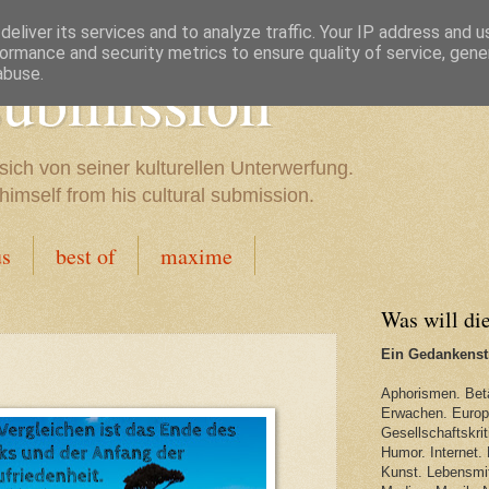
eliver its services and to analyze traffic. Your IP address and 
ormance and security metrics to ensure quality of service, gen
 submission
abuse.
sich von seiner kulturellen Unterwerfung.
imself from his cultural submission.
us
best of
maxime
Was will di
Ein Gedankenstr
Aphorismen. Bet
Erwachen. Europa
Gesellschaftskriti
Humor. Internet. 
Kunst. Lebensmit