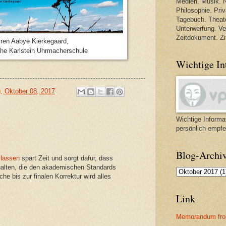
Medien. Musik. N
Philosophie. Priva
Tagebuch. Theate
Unterwerfung. V
Zeitdokument. Zi
en Aabye Kierkegaard,
ähe Karlstein Uhrmacherschule
Wichtige In
, Oktober 08, 2017
Wichtige Informat
persönlich empfe
Blog-Archi
 lassen
spart Zeit und sorgt dafur, dass
rhalten, die den akademischen Standards
he bis zur finalen Korrektur wird alles
Link
Memorandum fro