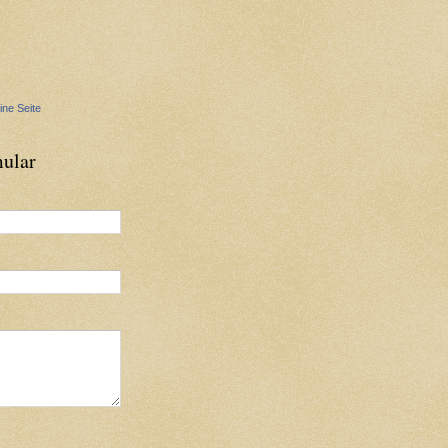
ine Seite
ular