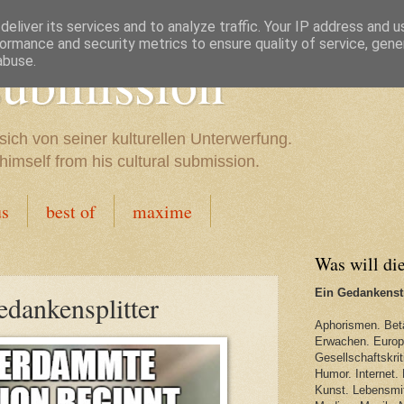
eliver its services and to analyze traffic. Your IP address and 
ormance and security metrics to ensure quality of service, gen
 submission
abuse.
sich von seiner kulturellen Unterwerfung.
imself from his cultural submission.
us
best of
maxime
Was will di
Ein Gedankenstr
dankensplitter
Aphorismen. Bet
Erwachen. Europa
Gesellschaftskriti
Humor. Internet. 
Kunst. Lebensmit