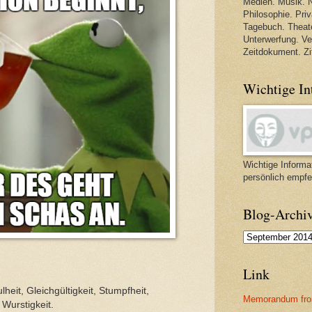
Medien. Musik. N
Philosophie. Priva
Tagebuch. Theate
Unterwerfung. V
Zeitdokument. Zi
Wichtige In
Wichtige Informat
persönlich empfe
Blog-Archi
Link
heit, Gleichgültigkeit, Stumpfheit,
Memorandum fro
 Wurstigkeit.