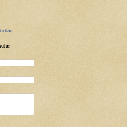
ine Seite
ular