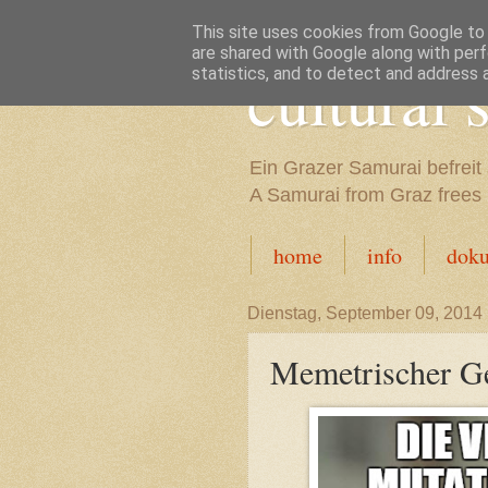
This site uses cookies from Google to d
are shared with Google along with perf
cultural
statistics, and to detect and address 
Ein Grazer Samurai befreit 
A Samurai from Graz frees h
home
info
dok
Dienstag, September 09, 2014
Memetrischer Ge