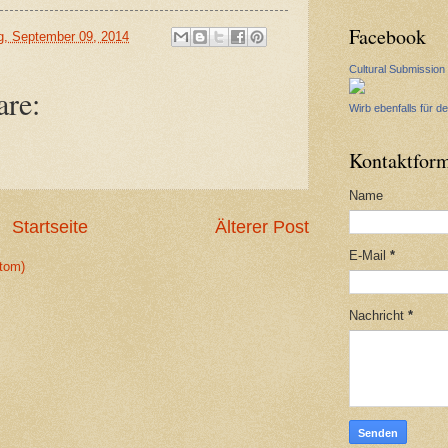
Facebook
g, September 09, 2014
Cultural Submission
re:
Wirb ebenfalls für de
Kontaktform
Name
Startseite
Älterer Post
E-Mail
*
tom)
Nachricht
*