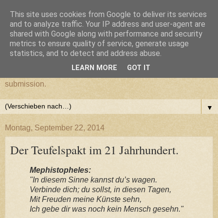
This site uses cookies from Google to deliver its services
cultural submission
and to analyze traffic. Your IP address and user-agent are
shared with Google along with performance and security
metrics to ensure quality of service, generate usage
Ein Grazer Samurai befreit sich von seiner kulturellen
statistics, and to detect and address abuse.
Unterwerfung.
LEARN MORE
GOT IT
A Samurai from Graz frees himself from his cultural
submission.
▼
Montag, September 22, 2014
Der Teufelspakt im 21 Jahrhundert.
Mephistopheles:
"In diesem Sinne kannst du’s wagen.
Verbinde dich; du sollst, in diesen Tagen,
Mit Freuden meine Künste sehn,
Ich gebe dir was noch kein Mensch gesehn."