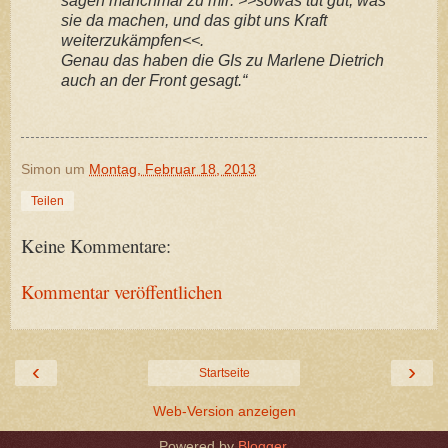
sagen manchmal zu mir: >>sowas tut gut, was
sie da machen, und das gibt uns Kraft
weiterzukämpfen<<.
Genau das haben die GIs zu Marlene Dietrich
auch an der Front gesagt.“
Simon
um
Montag, Februar 18, 2013
Teilen
Keine Kommentare:
Kommentar veröffentlichen
‹
›
Startseite
Web-Version anzeigen
Powered by
Blogger
.