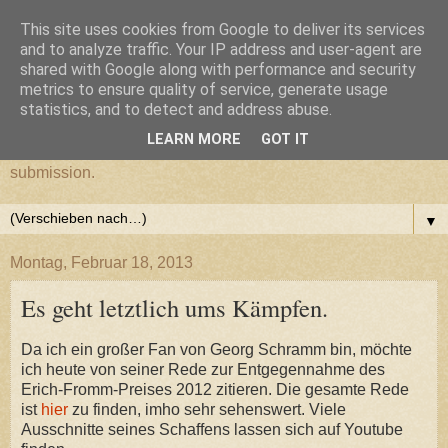
This site uses cookies from Google to deliver its services
cultural submission
and to analyze traffic. Your IP address and user-agent are
shared with Google along with performance and security
metrics to ensure quality of service, generate usage
Ein Grazer Samurai befreit sich von seiner kulturellen
statistics, and to detect and address abuse.
Unterwerfung.
LEARN MORE
GOT IT
A Samurai from Graz frees himself from his cultural
submission.
▼
Montag, Februar 18, 2013
Es geht letztlich ums Kämpfen.
Da ich ein großer Fan von Georg Schramm bin, möchte
ich heute von seiner Rede zur Entgegennahme des
Erich-Fromm-Preises 2012 zitieren. Die gesamte Rede
ist
hier
zu finden, imho sehr sehenswert. Viele
Ausschnitte seines Schaffens lassen sich auf Youtube