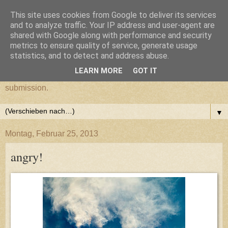
This site uses cookies from Google to deliver its services
cultural submission
and to analyze traffic. Your IP address and user-agent are
shared with Google along with performance and security
metrics to ensure quality of service, generate usage
Ein Grazer Samurai befreit sich von seiner kulturellen
statistics, and to detect and address abuse.
Unterwerfung.
LEARN MORE
GOT IT
A Samurai from Graz frees himself from his cultural
submission.
▼
Montag, Februar 25, 2013
angry!