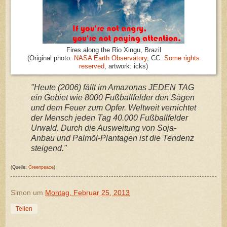
Fires along the Rio Xingu, Brazil
(Original photo:
NASA Earth Observatory
, CC:
Some rights
reserved
, artwork: icks)
"Heute (2006) fällt im Amazonas JEDEN TAG
ein Gebiet wie 8000 Fußballfelder den Sägen
und dem Feuer zum Opfer. Weltweit vernichtet
der Mensch jeden Tag 40.000 Fußballfelder
Urwald. Durch die Ausweitung von Soja-
Anbau und Palmöl-Plantagen ist die Tendenz
steigend."
(Quelle:
Greenpeace
)
Simon
um
Montag, Februar 25, 2013
Teilen