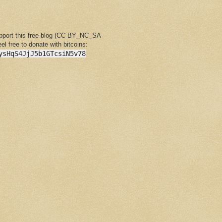
upport this free blog (CC BY_NC_SA
feel free to donate with bitcoins:
ysHqS4JjJ5b1GTcsiN5v78