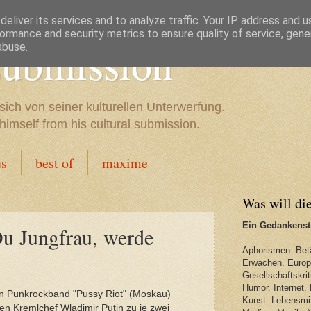
eliver its services and to analyze traffic. Your IP address and 
ormance and security metrics to ensure quality of service, gen
 submission
abuse.
sich von seiner kulturellen Unterwerfung.
imself from his cultural submission.
us
best of
maxime
Was will di
Ein Gedankenstr
Du Jungfrau, werde
Aphorismen. Bet
Erwachen. Europa
Gesellschaftskriti
Humor. Internet. 
hen Punkrockband "Pussy Riot" (Moskau)
Kunst. Lebensmit
n Kremlchef Wladimir Putin zu je zwei