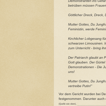
Demonstranten ins Gefäng
betrüben müssen Frauen 
Göttlicher Dreck, Dreck, 
Mutter Gottes, Du Jungfr
Feministin, werde Feminis
Kirchlicher Lobgesang fü
schwarzen Limousinen. In
zum Unterricht - bring ih
Der Patriarch glaubt an P
Gott glauben. Der Gürtel 
Demonstrationen - Die Ju
uns!
Mutter Gottes, Du Jungfra
vertreibe Putin!"
Vor dem Gericht wurden bei D
festgenommen. Darunter auch 
.
(Quelle wie oben)