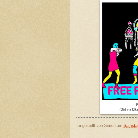
F
(Bild via El
Eingestellt von
Simon
um
Samstag