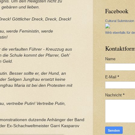
nis. Um den Heiligsten nicht zu
gebären und lieben.
Facebook
Dreck! Göttlicher Dreck, Dreck, Dreck!
Cultural Submission
au, werde Feministin, werde
Wirb ebenfalls für de
tin!
Kontaktform
r die verfaulten Führer - Kreuzzug aus
 die Schule kommt der Pfarrer, Geh'
Name
m Geld.
utin. Besser sollte er, der Hund, an
E-Mail
*
der Seligen Jungfrau ersetzt keine
ngfrau Maria ist bei den Protesten mit
Nachricht
*
u, vertreibe Putin! Vertreibe Putin,
emonstrationen dutzende Anhänger der Band
der Ex-Schachweltmeister Garri Kasparov