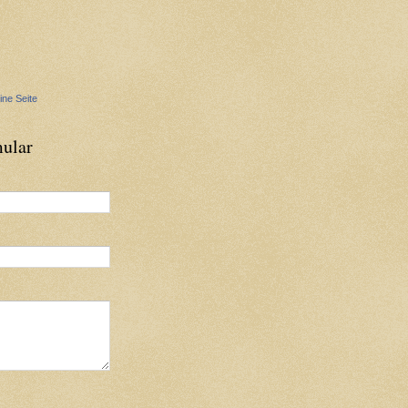
ine Seite
ular