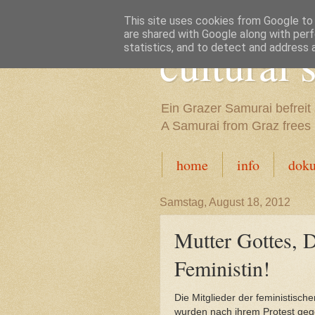
This site uses cookies from Google to d
are shared with Google along with perf
cultural
statistics, and to detect and address 
Ein Grazer Samurai befreit 
A Samurai from Graz frees h
home
info
dok
Samstag, August 18, 2012
Mutter Gottes, 
Feministin!
Die Mitglieder der feministisc
wurden nach ihrem Protest gege