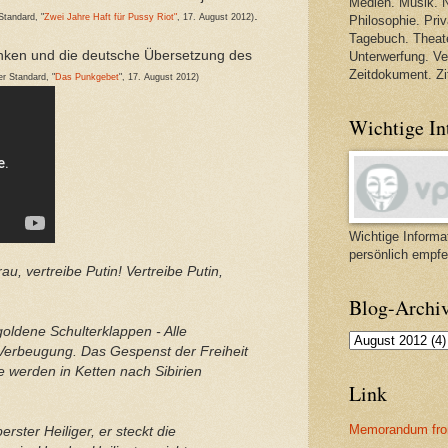
Medien. Musik. N
.
Standard, "
Zwei Jahre Haft für Pussy Riot"
, 17. August 2012)
Philosophie. Priva
Tagebuch. Theate
inken und die deutsche Übersetzung des
Unterwerfung. V
Zeitdokument. Zi
er Standard, "
Das Punkgebet
",
17. August 2012)
Wichtige In
Wichtige Informat
persönlich empfe
au, vertreibe Putin! Vertreibe Putin,
Blog-Archi
goldene Schulterklappen - Alle
 Verbeugung. Das Gespenst der Freiheit
 werden in Ketten nach Sibirien
Link
Memorandum fro
rster Heiliger, er steckt die