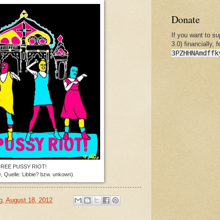
Donate
If you want to s
3.0) financially, 
3PZHHNAmdffk
REE PUSSY RIOT!
ke, Quelle: Libbie? bzw. unkown)
, August 18, 2012