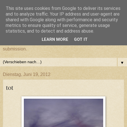
This site uses cookies from Google to deliver its services
cultural submission
and to analyze traffic. Your IP address and user-agent are
shared with Google along with performance and security
metrics to ensure quality of service, generate usage
Ein Grazer Samurai befreit sich von seiner kulturellen
statistics, and to detect and address abuse.
Unterwerfung.
LEARN MORE
GOT IT
A Samurai from Graz frees himself from his cultural
submission.
▼
Dienstag, Juni 19, 2012
tot