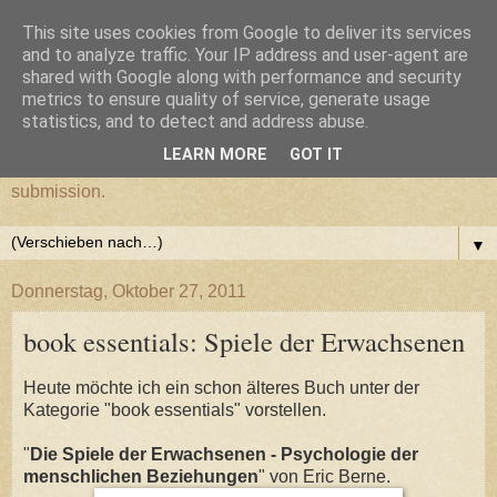
This site uses cookies from Google to deliver its services
cultural submission
and to analyze traffic. Your IP address and user-agent are
shared with Google along with performance and security
metrics to ensure quality of service, generate usage
Ein Grazer Samurai befreit sich von seiner kulturellen
statistics, and to detect and address abuse.
Unterwerfung.
LEARN MORE
GOT IT
A Samurai from Graz frees himself from his cultural
submission.
▼
Donnerstag, Oktober 27, 2011
book essentials: Spiele der Erwachsenen
Heute möchte ich ein schon älteres Buch unter der
Kategorie "book essentials" vorstellen.
"
Die Spiele der Erwachsenen - Psychologie der
menschlichen Beziehungen
" von Eric Berne.