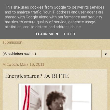
This site uses cookies from Google to deliver its services
cultural submission
and to analyze traffic. Your IP address and user-agent are
shared with Google along with performance and security
metrics to ensure quality of service, generate usage
Ein Grazer Samurai befreit sich von seiner kulturellen
statistics, and to detect and address abuse.
Unterwerfung.
LEARN MORE
GOT IT
A Samurai from Graz frees himself from his cultural
submission.
▼
Mittwoch, März 16, 2011
Energiesparen? JA BITTE