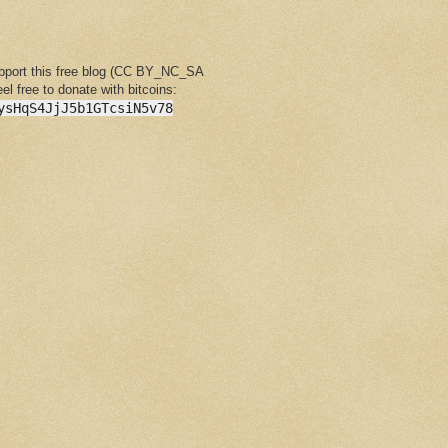
upport this free blog (CC BY_NC_SA
feel free to donate with bitcoins:
ysHqS4JjJ5b1GTcsiN5v78