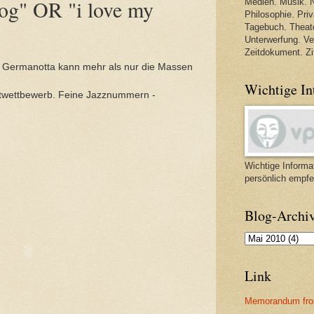
log" OR "i love my
Medien. Musik. N
Philosophie. Priva
Tagebuch. Theate
Unterwerfung. V
Zeitdokument. Zi
e Germanotta kann mehr als nur die Massen
Wichtige In
ntwettbewerb. Feine Jazznummern -
Wichtige Informat
persönlich empfe
Blog-Archi
Link
Memorandum fro