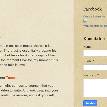
Facebook
Cultural Submission
Wirb ebenfalls für de
Kontaktform
:
at in art, as in music, there’s a lot of
Name
e. The artist is essentially creating his
th, but he slides it in amongst all the
 is the moment I live for, my moment. It’s
E-Mail
*
nce falls in love."
Nachricht
*
ihrer
Tatoos
:
e night, confess to yourself that you
bidden to write. And look deep into your
s roots, the answer, and ask yourself,