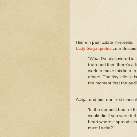
Hier ein paar Zitate ihrerseits:
Lady Gaga quotes
zum Beispiel
"What I’ve discovered is th
truth-and then there’s a li
work to make this lie a tru
others. The tiny little lie
the moment that the audie
Achja, und hier der Text eines 
'In the deepest hour of th
would die if you were for
heart where it spreads it
must I write?'