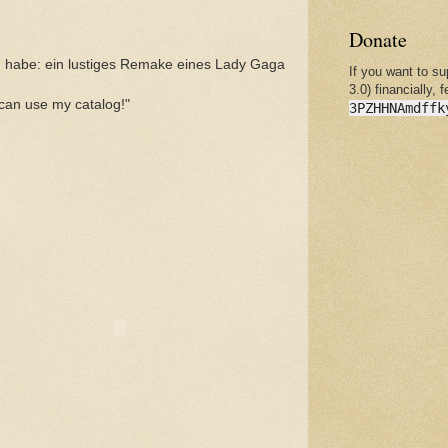
Donate
n habe: ein lustiges Remake eines Lady Gaga
If you want to s
3.0) financially, 
can use my catalog!"
3PZHHNAmdffk