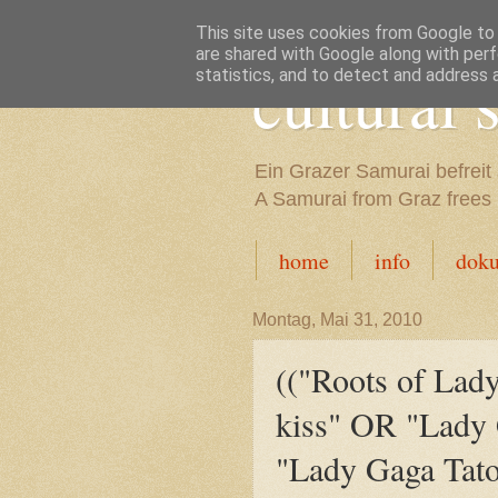
This site uses cookies from Google to d
are shared with Google along with perf
cultural
statistics, and to detect and address 
Ein Grazer Samurai befreit 
A Samurai from Graz frees h
home
info
dok
Montag, Mai 31, 2010
(("Roots of Lad
kiss" OR "Lady
"Lady Gaga Tat