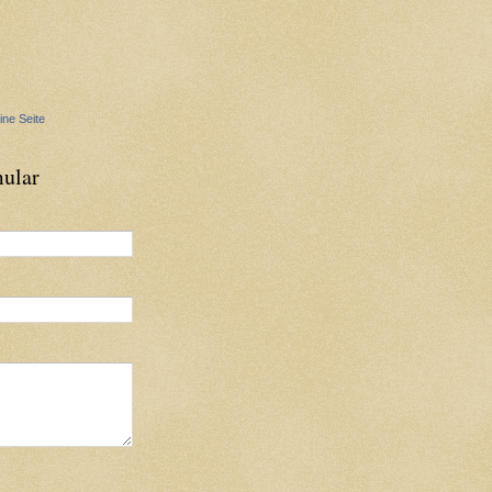
ine Seite
ular