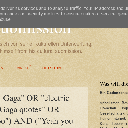
eliver its services and to analyze traffic. Your IP address and 
ormance and security metrics to ensure quality of service, gen
 submission
abuse.
sich von seiner kulturellen Unterwerfung.
imself from his cultural submission.
us
best of
maxime
Was will di
Ein Gedankenstr
y Gaga" OR "electric
Aphorismen. Bet
 Gaga quotes" OR
Erwachen. Europa
Gesellschaftskriti
oo") AND ("Yeah you
Humor. Internet. 
Kunst. Lebensmit