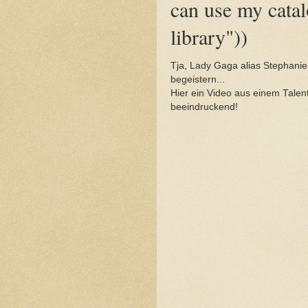
can use my cata
library"))
Tja, Lady Gaga alias Stephani
begeistern...
Hier ein Video aus einem Tale
beeindruckend!