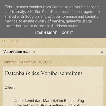
This site uses cookies from Google to deliver its services
cultural submission
and to analyze traffic. Your IP address and user-agent are
shared with Google along with performance and security
metrics to ensure quality of service, generate usage
Ein Grazer Samurai befreit sich von seiner kulturellen
statistics, and to detect and address abuse.
Unterwerfung.
LEARN MORE
GOT IT
A Samurai from Graz frees himself from his cultural
submission.
▼
Sonntag, Dezember 18, 2005
Datenbank des Vorüberschreitens
Zitiert:
Jeder kennt das. Man sitzt im Bus, im Zug
oder geht eine Straße entlang und plötzlich