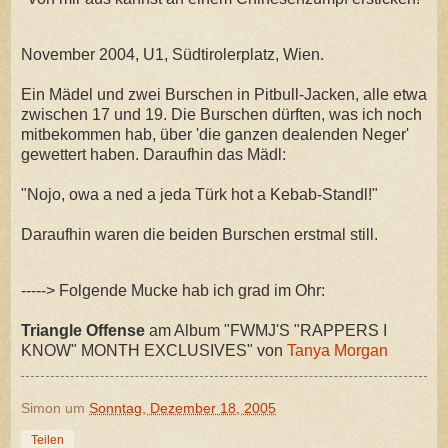
November 2004, U1, Südtirolerplatz, Wien.
Ein Mädel und zwei Burschen in Pitbull-Jacken, alle etwa
zwischen 17 und 19. Die Burschen dürften, was ich noch
mitbekommen hab, über 'die ganzen dealenden Neger'
gewettert haben. Daraufhin das Mädl:
"Nojo, owa a ned a jeda Türk hot a Kebab-Standl!"
Daraufhin waren die beiden Burschen erstmal still.
-----> Folgende Mucke hab ich grad im Ohr:
Triangle Offense
am Album "FWMJ'S "RAPPERS I
KNOW" MONTH EXCLUSIVES" von
Tanya Morgan
Simon
um
Sonntag, Dezember 18, 2005
Teilen