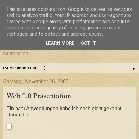
This site uses cookies from Google to deliver its services
cultural submission
and to analyze traffic. Your IP address and user-agent are
shared with Google along with performance and security
metrics to ensure quality of service, generate usage
Ein Grazer Samurai befreit sich von seiner kulturellen
statistics, and to detect and address abuse.
Unterwerfung.
LEARN MORE
GOT IT
A Samurai from Graz frees himself from his cultural
submission.
▼
Samstag, November 26, 2005
Web 2.0 Präsentation
Ein paar Anwendungen habe ich noch nicht gekannt...
Darum hier: