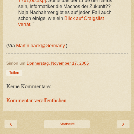
7761,00.asp]
. Sollte das der Ende der Nerds
sein, Informatiker die Machos der Zukunft??
Naja Nachahmer gibt es auf jeden Fall auch
schon einige, wie ein
Blick auf Craigslist
verrät
.."
(Via
Martin back@Germany
.)
Simon
um
Donnerstag, November 17, 2005
Teilen
Keine Kommentare:
Kommentar veröffentlichen
‹
›
Startseite