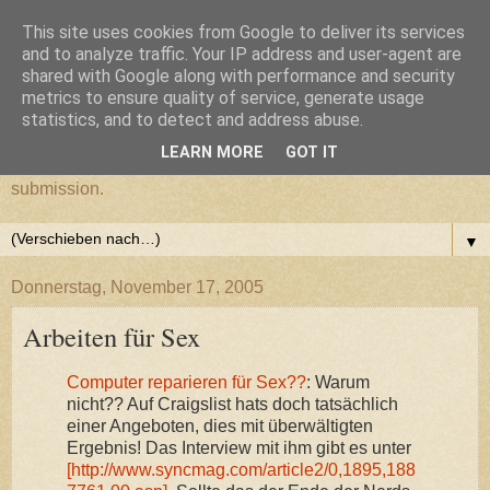
This site uses cookies from Google to deliver its services
cultural submission
and to analyze traffic. Your IP address and user-agent are
shared with Google along with performance and security
metrics to ensure quality of service, generate usage
Ein Grazer Samurai befreit sich von seiner kulturellen
statistics, and to detect and address abuse.
Unterwerfung.
LEARN MORE
GOT IT
A Samurai from Graz frees himself from his cultural
submission.
▼
Donnerstag, November 17, 2005
Arbeiten für Sex
Computer reparieren für Sex??
: Warum
nicht?? Auf Craigslist hats doch tatsächlich
einer Angeboten, dies mit überwältigten
Ergebnis! Das Interview mit ihm gibt es unter
[http://www.syncmag.com/article2/0,1895,188